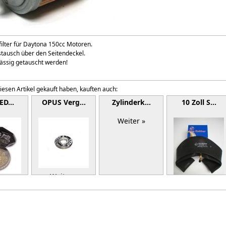
ilter für Daytona 150cc Motoren.
stausch über den Seitendeckel.
mässig getauscht werden!
iesen Artikel gekauft haben, kauften auch:
LED…
OPUS Verg…
Zylinderk…
10 Zoll S…
Weiter »
Weiter »
r »
Weiter »