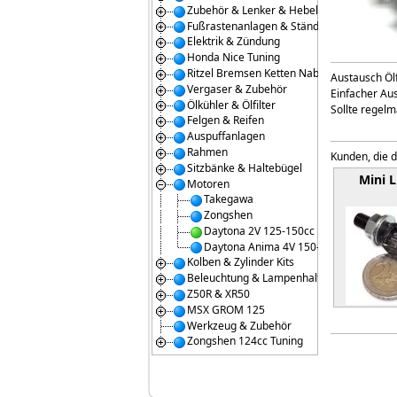
Zubehör & Lenker & Hebel
Fußrastenanlagen & Ständer
Elektrik & Zündung
Honda Nice Tuning
Ritzel Bremsen Ketten Naben
Austausch Ölf
Vergaser & Zubehör
Einfacher Au
Ölkühler & Ölfilter
Sollte regel
Felgen & Reifen
Auspuffanlagen
Rahmen
Kunden, die d
Sitzbänke & Haltebügel
Mini 
Motoren
Takegawa
Zongshen
Daytona 2V 125-150cc
Daytona Anima 4V 150-190cc
Kolben & Zylinder Kits
Beleuchtung & Lampenhalter
Z50R & XR50
MSX GROM 125
Weite
Werkzeug & Zubehör
Zongshen 124cc Tuning