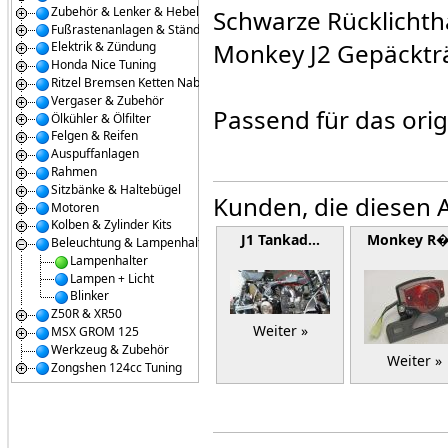
Zubehör & Lenker & Hebel
Schwarze Rücklichth
Fußrastenanlagen & Ständer
Monkey J2 Gepäckträ
Elektrik & Zündung
Honda Nice Tuning
Ritzel Bremsen Ketten Naben
Vergaser & Zubehör
Passend für das orig
Ölkühler & Ölfilter
Felgen & Reifen
Auspuffanlagen
Rahmen
Sitzbänke & Haltebügel
Kunden, die diesen A
Motoren
Kolben & Zylinder Kits
J1 Tankad…
Monkey R
Beleuchtung & Lampenhalter
Lampenhalter
Lampen + Licht
Blinker
Z50R & XR50
Weiter »
MSX GROM 125
Werkzeug & Zubehör
Weiter »
Zongshen 124cc Tuning