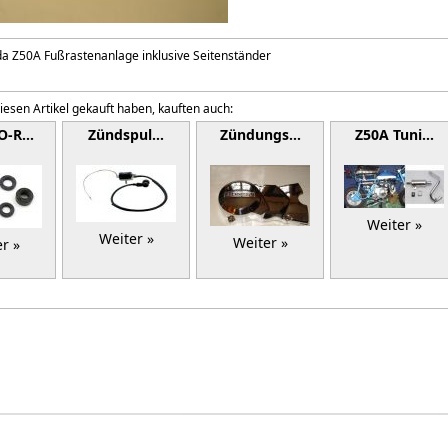
da Z50A Fußrastenanlage inklusive Seitenständer
iesen Artikel gekauft haben, kauften auch:
 O-R…
Zündspul…
Zündungs…
Z50A Tuni…
Weiter »
Weiter »
Weiter »
r »