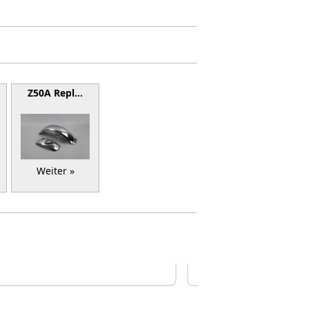
Z50A Repl…
Weiter »