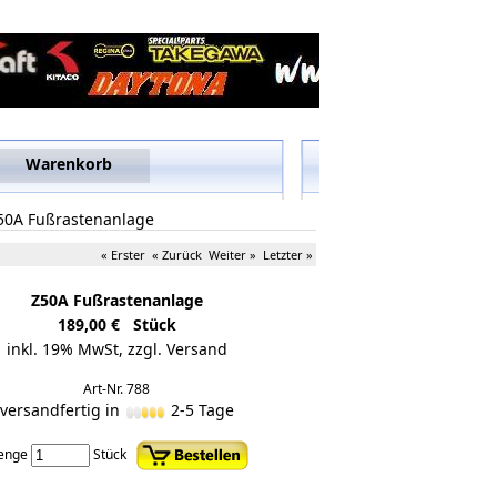
Warenkorb
50A Fußrastenanlage
« Erster
« Zurück
Weiter »
Letzter »
Z50A Fußrastenanlage
189,00 € Stück
inkl. 19% MwSt,
zzgl. Versand
Art-Nr. 788
versandfertig in
2-5 Tage
enge
Stück