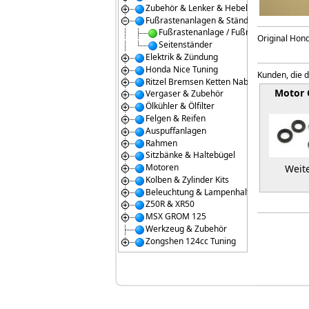
Zubehör & Lenker & Hebel
Fußrastenanlagen & Ständer
Fußrastenanlage / Fußrasten
Original Hon
Seitenständer
Elektrik & Zündung
Honda Nice Tuning
Kunden, die d
Ritzel Bremsen Ketten Naben
Motor
Vergaser & Zubehör
Ölkühler & Ölfilter
Felgen & Reifen
Auspuffanlagen
Rahmen
Sitzbänke & Haltebügel
Motoren
Weite
Kolben & Zylinder Kits
Beleuchtung & Lampenhalter
Z50R & XR50
MSX GROM 125
Werkzeug & Zubehör
Zongshen 124cc Tuning