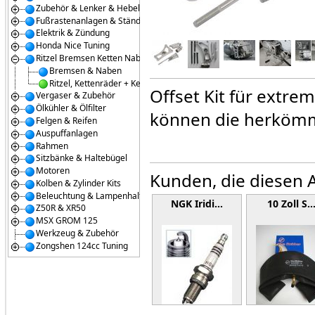
Zubehör & Lenker & Hebel
Fußrastenanlagen & Ständer
Elektrik & Zündung
Honda Nice Tuning
Ritzel Bremsen Ketten Naben
Bremsen & Naben
Ritzel, Kettenräder + Ketten
Offset Kit für extre
Vergaser & Zubehör
Ölkühler & Ölfilter
können die herkömm
Felgen & Reifen
Auspuffanlagen
Rahmen
Sitzbänke & Haltebügel
Motoren
Kunden, die diesen A
Kolben & Zylinder Kits
Beleuchtung & Lampenhalter
NGK Iridi…
10 Zoll S
Z50R & XR50
MSX GROM 125
Werkzeug & Zubehör
Zongshen 124cc Tuning