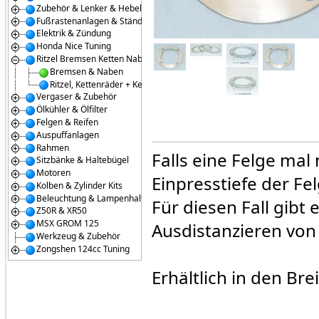
Zubehör & Lenker & Hebel
Fußrastenanlagen & Ständer
Elektrik & Zündung
Honda Nice Tuning
Ritzel Bremsen Ketten Naben
Bremsen & Naben
Ritzel, Kettenräder + Ketten
Vergaser & Zubehör
Ölkühler & Ölfilter
Felgen & Reifen
Auspuffanlagen
Rahmen
Falls eine Felge mal 
Sitzbänke & Haltebügel
Motoren
Einpresstiefe der Fel
Kolben & Zylinder Kits
Beleuchtung & Lampenhalter
Für diesen Fall gibt
Z50R & XR50
MSX GROM 125
Ausdistanzieren von
Werkzeug & Zubehör
Zongshen 124cc Tuning
Erhältlich in den B