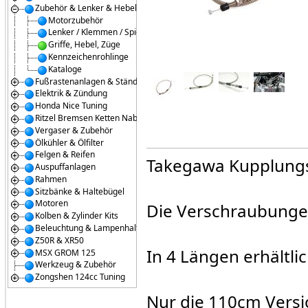
Zubehör & Lenker & Hebel
Motorzubehör
Lenker / Klemmen / Spiegel
Griffe, Hebel, Züge
Kennzeichenrohlinge
Kataloge
Fußrastenanlagen & Ständer
Elektrik & Zündung
Honda Nice Tuning
Ritzel Bremsen Ketten Naben
Vergaser & Zubehör
Ölkühler & Ölfilter
Felgen & Reifen
Takegawa Kupplungs
Auspuffanlagen
Rahmen
Sitzbänke & Haltebügel
Motoren
Die Verschraubungen
Kolben & Zylinder Kits
Beleuchtung & Lampenhalter
Z50R & XR50
In 4 Längen erhält
MSX GROM 125
Werkzeug & Zubehör
Zongshen 124cc Tuning
Nur die 110cm Versio