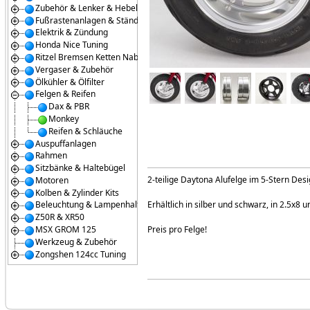
Zubehör & Lenker & Hebel
Fußrastenanlagen & Ständer
Elektrik & Zündung
Honda Nice Tuning
Ritzel Bremsen Ketten Naben
Vergaser & Zubehör
Ölkühler & Ölfilter
Felgen & Reifen
Dax & PBR
Monkey
Reifen & Schläuche
Auspuffanlagen
Rahmen
Sitzbänke & Haltebügel
2-teilige Daytona Alufelge im 5-Stern Desi
Motoren
Kolben & Zylinder Kits
Erhältlich in silber und schwarz, in 2.5x8 u
Beleuchtung & Lampenhalter
Z50R & XR50
MSX GROM 125
Preis pro Felge!
Werkzeug & Zubehör
Zongshen 124cc Tuning