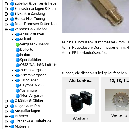
Zubehör & Lenker & Hebel
Fußrastenanlagen & Ständer
Elektrik & Zündung
Honda Nice Tuning
Ritzel Bremsen Ketten Naben
Vergaser & Zubehör
Ansaugstutzen
Mikuni
Keihin Hauptdüsen (Durchmesser 6mm, H
Vergaser Zubehör
Keihin Hauptdüsen (Durchmesser 6mm, H
Dellorto
Keihin PE Leerlaufdüsen: 14.-
Keihin
Sportluftfilter
ORIGINAL K&N Luftfilter
20mm Vergaser
Kunden, die diesen Artikel gekauft haben,
22mm Vergaser
Turbolader
Alu Lenke…
12, 13, 1…
Daytona MV33
Yoshimura
14er Vergaser
Ölkühler & Ölfilter
Felgen & Reifen
Auspuffanlagen
Weiter »
Rahmen
Weiter »
Sitzbänke & Haltebügel
Motoren