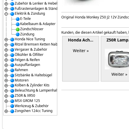
Zubehör & Lenker & Hebel
Fußrastenanlagen & Ständer
Elektrik & Zündung
Original Honda Monkey Z50 J2 12V Zündschl
E-Teile
Kabelbaum & Adapter
Zündschlösser
Kunden, die diesen Artikel gekauft haben,
Zündung
Honda Nice Tuning
Honda Ach…
Z50R Lam
Ritzel Bremsen Ketten Naben
Vergaser & Zubehör
Weiter »
Ölkühler & Ölfilter
Felgen & Reifen
Auspuffanlagen
Rahmen
Weiter »
Sitzbänke & Haltebügel
Motoren
Kolben & Zylinder Kits
Beleuchtung & Lampenhalter
Z50R & XR50
MSX GROM 125
Werkzeug & Zubehör
Zongshen 124cc Tuning