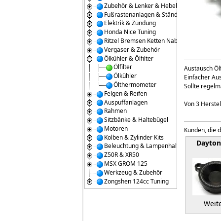
Zubehör & Lenker & Hebel
Fußrastenanlagen & Ständer
Elektrik & Zündung
Honda Nice Tuning
Ritzel Bremsen Ketten Naben
Vergaser & Zubehör
Ölkühler & Ölfilter
Ölfilter
Austausch Ölf
Ölkühler
Einfacher Au
Ölthermometer
Sollte regel
Felgen & Reifen
Auspuffanlagen
Von 3 Herstell
Rahmen
Sitzbänke & Haltebügel
Motoren
Kunden, die d
Kolben & Zylinder Kits
Dayto
Beleuchtung & Lampenhalter
Z50R & XR50
MSX GROM 125
Werkzeug & Zubehör
Zongshen 124cc Tuning
Weite