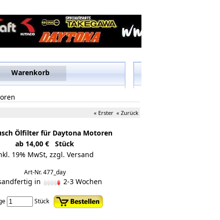
Warenkorb
toren
« Erster
« Zurück
sch Ölfilter für Daytona Motoren
ab 14,00 € Stück
nkl. 19% MwSt,
zzgl. Versand
Art-Nr. 477_day
sandfertig in
2-3 Wochen
ge
Stück