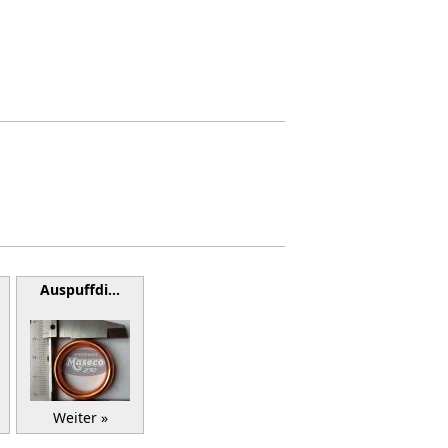
Auspuffdi…
Weiter »