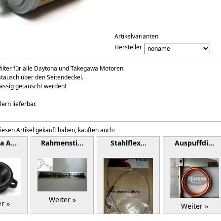
Artikelvarianten
Hersteller
ilter für alle Daytona und Takegawa Motoren.
stausch über den Seitendeckel.
mässig getauscht werden!
ern lieferbar.
iesen Artikel gekauft haben, kauften auch:
na A…
Rahmensti…
Stahlflex…
Auspuffdi…
Weiter »
r »
Weiter »