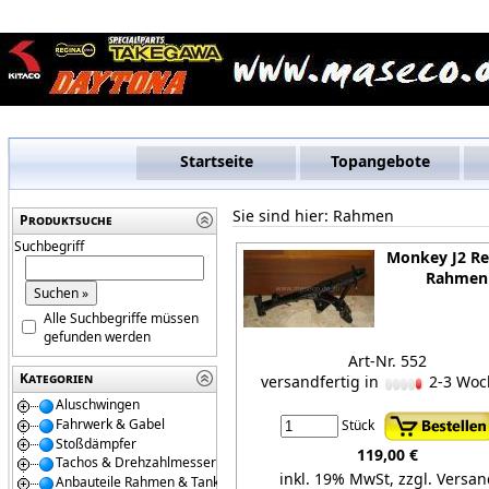
Startseite
Topangebote
Sie sind hier:
Rahmen
Produktsuche
Suchbegriff
Monkey J2 Re
Rahmen
Alle Suchbegriffe müssen
gefunden werden
Art-Nr. 552
Kategorien
versandfertig in
2-3 Woc
Aluschwingen
Fahrwerk & Gabel
Stück
Stoßdämpfer
119,00 €
Tachos & Drehzahlmesser
inkl. 19% MwSt,
zzgl. Versan
Anbauteile Rahmen & Tanks