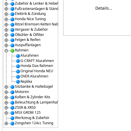
Zubehör & Lenker & Hebel
Details...
Fußrastenanlagen & Ständer
Elektrik & Zündung
Honda Nice Tuning
Ritzel Bremsen Ketten Naben
Vergaser & Zubehör
Ölkühler & Ölfilter
Felgen & Reifen
Auspuffanlagen
Rahmen
Alurahmen
G-CRAFT Alurahmen
Honda Dax Rahmen
Original Honda NEU
OVER Alurahmen
Replika
Sitzbänke & Haltebügel
Motoren
Kolben & Zylinder Kits
Beleuchtung & Lampenhalter
Z50R & XR50
MSX GROM 125
Werkzeug & Zubehör
Zongshen 124cc Tuning