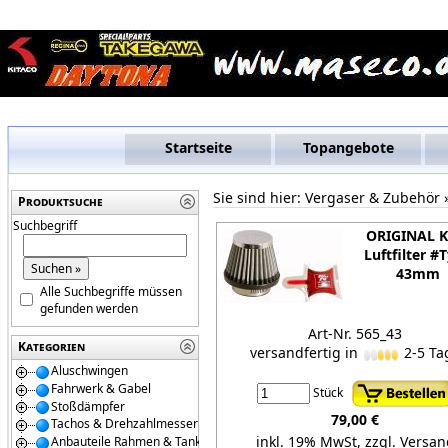
Startseite
Topangebote
Sie sind hier:
Vergaser & Zubehör
Produktsuche
Suchbegriff
ORIGINAL 
Luftfilter #
43mm
Alle Suchbegriffe müssen
gefunden werden
Art-Nr. 565_43
Kategorien
versandfertig in
2-5 Ta
Aluschwingen
Fahrwerk & Gabel
Stück
Stoßdämpfer
79,00 €
Tachos & Drehzahlmesser
inkl. 19% MwSt,
zzgl. Versan
Anbauteile Rahmen & Tanks