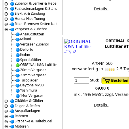
Zubehör & Lenker & Hebel
Fußrastenanlagen & Ständer
Details...
Elektrik & Zündung
Honda Nice Tuning
Ritzel Bremsen Ketten Naben
Vergaser & Zubehör
Ansaugstutzen
Mikuni
ORIGINAL 
Vergaser Zubehör
Luftfilter #
Dellorto
Keihin
Sportluftfilter
Art-Nr. 566
ORIGINAL K&N Luftfilter
versandfertig in
2-5 Ta
20mm Vergaser
22mm Vergaser
Turbolader
Stück
Daytona MV33
69,00 €
Yoshimura
inkl. 19% MwSt,
zzgl. Versan
14er Vergaser
Ölkühler & Ölfilter
Details...
Felgen & Reifen
Auspuffanlagen
Rahmen
Sitzbänke & Haltebügel
Motoren